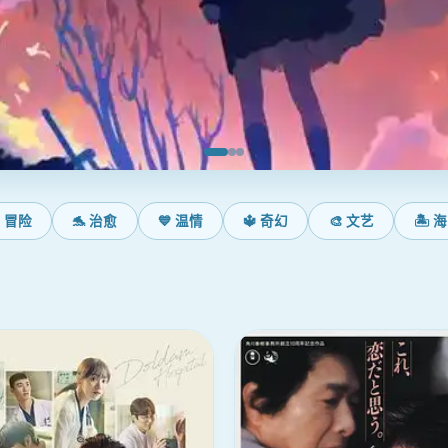
 冒险
🐬 治愈
💙 温情
🔱 奇幻
🎨 文艺
🏝️ 