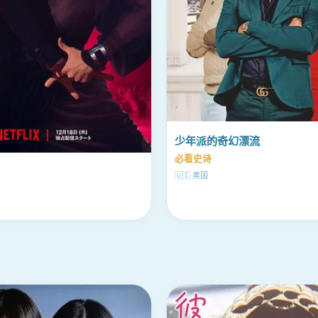
少年派的奇幻漂流
必看史诗
🇺🇸 美国