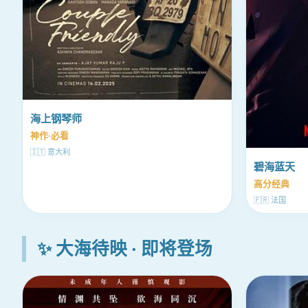
海上钢琴师
神作·必看
🇮🇹 意大利
碧海蓝天
高分经典
🇫🇷 法国
✨ 大海待映 · 即将登场