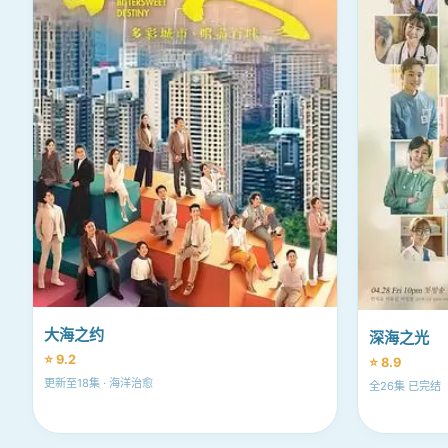
大海之约
深海之光
⭐ 9.2
⭐ 8.9
更新至18集 · 海洋治愈
全26集 已完结