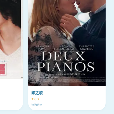
鲸之歌
⭐ 8.7
深海传奇