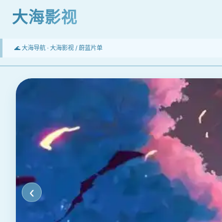
大海影视
🌊 大海导航 ·
大海影视
/ 蔚蓝片单
‹