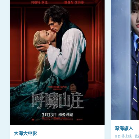
深海旅人
大海大电影
⏳ 即将上线 · 