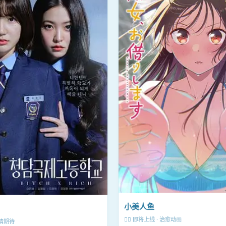
小美人鱼
🧜‍♀️ 即将上线 · 治愈动画
敬请期待