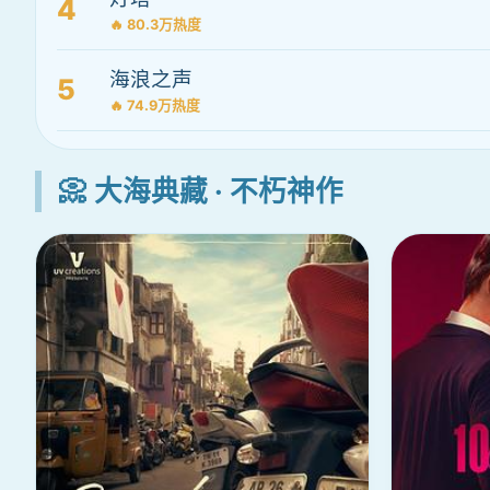
4
🔥 80.3万热度
海浪之声
5
🔥 74.9万热度
📀 大海典藏 · 不朽神作