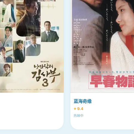
蓝海奇缘
⭐ 9.4
热映中