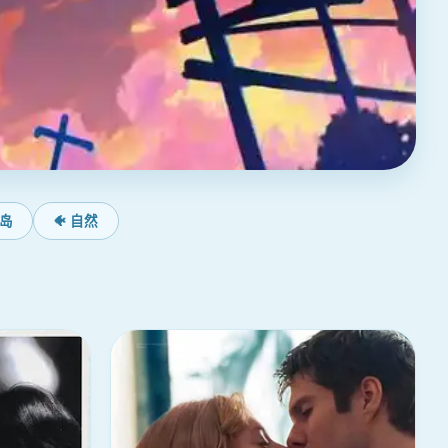
海岛
🐠 自然