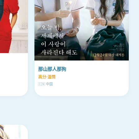
那山那人那狗
高分·温情
🇨🇳 中国