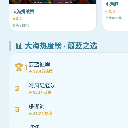
小海豚
大海挑战赛
⭐ 9.0
更新至22集
⭐ 8.2
更新至EP10
📊 大海热度榜 · 蔚蓝之选
蔚蓝彼岸
🏆 1
🔥 98.4万热度
海风轻轻吹
2
🔥 92.1万热度
珊瑚海
3
🔥 86.7万热度
灯塔